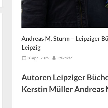
Andreas M. Sturm – Leipziger Bü
Leipzig
Posted
By
8. April 2025
Praktiker
on
Autoren Leipziger Büch
Kerstin Müller Andreas 