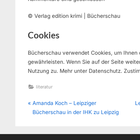
© Verlag edition krimi | Bücherschau
Cookies
Bücherschau verwendet Cookies, um Ihnen 
gewährleisten. Wenn Sie auf der Seite weite
Nutzung zu. Mehr unter Datenschutz. Zust
literatur
Beitragsnavigation
P
N
Amanda Koch – Leipziger
L
r
e
Bücherschau in der IHK zu Leipzig
e
x
v
t
i
P