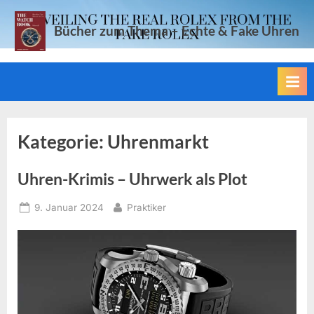
Skip
to
Bücher zum Thema – Echte & Fake Uhren
content
Kategorie:
Uhrenmarkt
Uhren-Krimis – Uhrwerk als Plot
Posted
By
9. Januar 2024
Praktiker
on