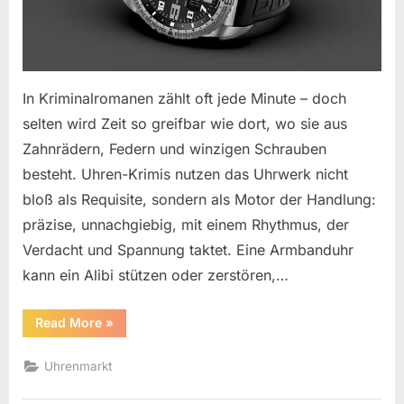
In Kriminalromanen zählt oft jede Minute – doch
selten wird Zeit so greifbar wie dort, wo sie aus
Zahnrädern, Federn und winzigen Schrauben
besteht. Uhren-Krimis nutzen das Uhrwerk nicht
bloß als Requisite, sondern als Motor der Handlung:
präzise, unnachgiebig, mit einem Rhythmus, der
Verdacht und Spannung taktet. Eine Armbanduhr
kann ein Alibi stützen oder zerstören,…
“Uhren-
Read More
»
Krimis
–
Uhrwerk
Uhrenmarkt
als
Plot”