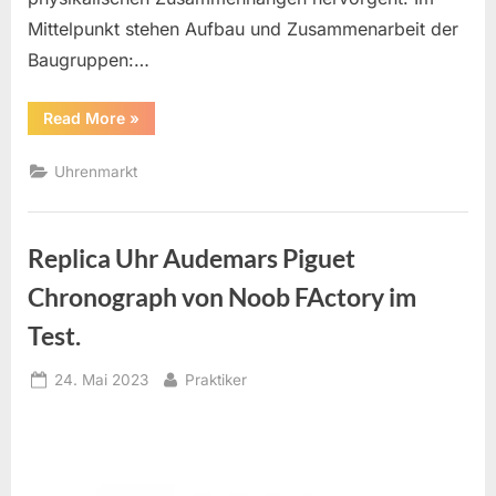
Mittelpunkt stehen Aufbau und Zusammenarbeit der
Baugruppen:…
“Uhrenbuch
Read More
»
–
Theory
of
Uhrenmarkt
Horology”
Replica Uhr Audemars Piguet
Chronograph von Noob FActory im
Test.
Posted
By
24. Mai 2023
Praktiker
on