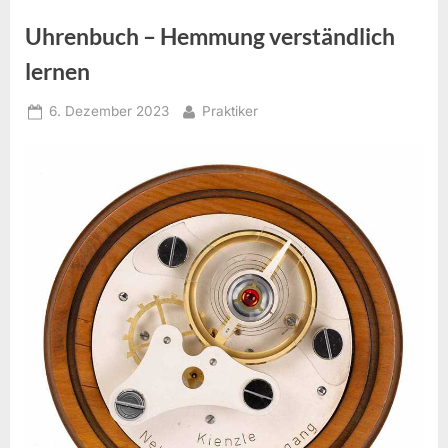
Uhrenbuch – Hemmung verständlich
lernen
Posted
By
6. Dezember 2023
Praktiker
on