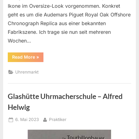
Ikone im Oversize-Look vorgenommen. Konkret
geht es um die Audemars Piguet Royal Oak Offshore
Chronograph Replica aus einer bekannten
Fabrikszene. Ich trage sie nun seit mehreren
Wochen…
“Replica
Read More
»
Uhr
Audemars
Piguet
Uhrenmarkt
Chronograph
von
Noob
FActory
im
Glashütte Uhrmacherschule – Alfred
Test.”
Helwig
Posted
By
6. Mai 2023
Praktiker
on