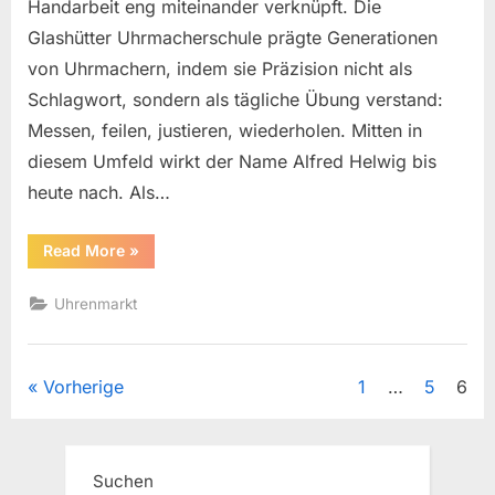
Handarbeit eng miteinander verknüpft. Die
Glashütter Uhrmacherschule prägte Generationen
von Uhrmachern, indem sie Präzision nicht als
Schlagwort, sondern als tägliche Übung verstand:
Messen, feilen, justieren, wiederholen. Mitten in
diesem Umfeld wirkt der Name Alfred Helwig bis
heute nach. Als…
“Glashütte
Read More
»
Uhrmacherschule
–
Alfred
Uhrenmarkt
Helwig”
Seitennummerierung
Vorherige
1
…
5
6
der
Beiträge
Suchen