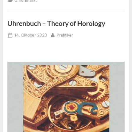
Uhrenmarkt
lernen”
Uhrenbuch – Theory of Horology
Posted
By
14. Oktober 2023
Praktiker
on